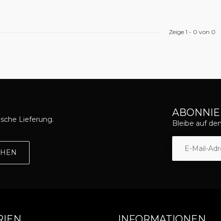
Zeige
1
-
0
von 0
ABONNIE
asche Lieferung.
Bleibe auf d
EHEN
RIEN
INFORMATIONEN