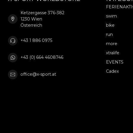
FERIENAKT
Ketzergasse 376-382
swim
1230 Wien
Österreich
bike
run
+43 1 886 0975
more
xtralife
+43 (0) 664 4608746
EVENTS
Cadex
office@x-sport.at