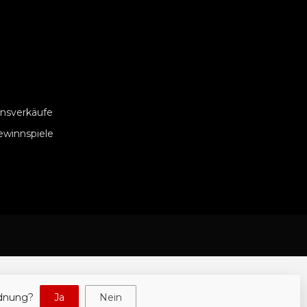
nsverkäufe
ewinnspiele
rdnung?
Ja
Nein