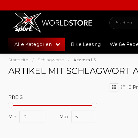
Alle Kategorien
Bike Leasing
Weiße Fed
Startseite
/
Schlagworte
/
Altamira 1.3
ARTIKEL MIT SCHLAGWORT AL
0
Pr
PREIS
Min
Max