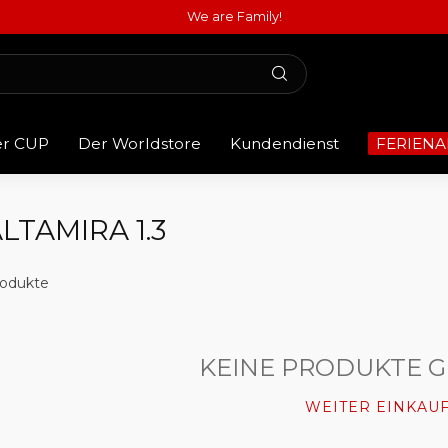
We are Family!
er CUP
Der Worldstore
Kundendienst
FERIENA
TAMIRA 1.3
odukte
KEINE PRODUKTE 
WEITER EINKAU