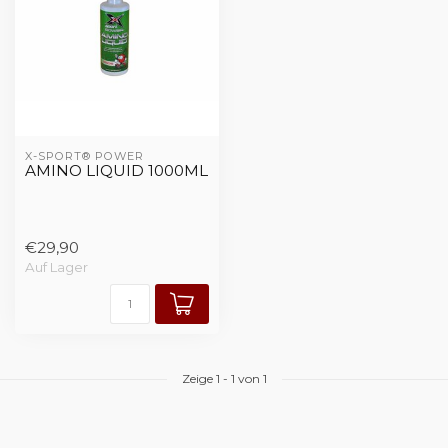
X-SPORT® POWER
AMINO LIQUID 1000ML
€29,90
Auf Lager
Zeige
1
-
1
von 1