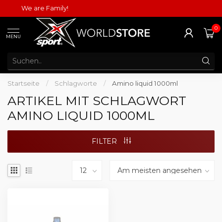
We are Family!
0
MENU
Startseite
/
Schlagworte
/
Amino liquid 1000ml
ARTIKEL MIT SCHLAGWORT
AMINO LIQUID 1000ML
FILTER