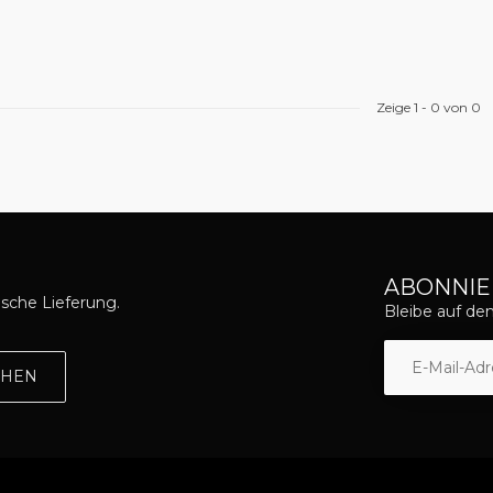
Zeige
1
-
0
von 0
ABONNIE
asche Lieferung.
Bleibe auf d
EHEN