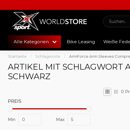
Alle Kategorien
Bike Leasing
Weiße Fed
Startseite
/
Schlagworte
/
ArmForce Arm Sleeves Compres
ARTIKEL MIT SCHLAGWORT 
SCHWARZ
0
Pr
PREIS
Min
Max