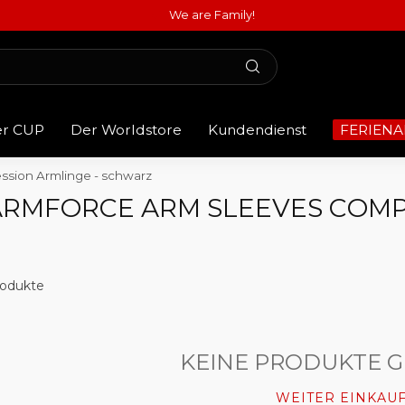
We are Family!
er CUP
Der Worldstore
Kundendienst
FERIENA
sion Armlinge - schwarz
ARMFORCE ARM SLEEVES COMP
odukte
KEINE PRODUKTE 
WEITER EINKAU