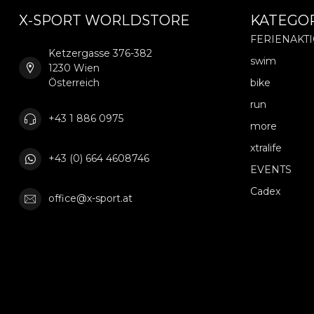
X-SPORT WORLDSTORE
KATEGO
FERIENAKT
Ketzergasse 376-382
swim
1230 Wien
Österreich
bike
run
+43 1 886 0975
more
xtralife
+43 (0) 664 4608746
EVENTS
Cadex
office@x-sport.at