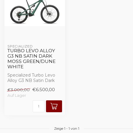
SPECIALIZED 
TURBO LEVO ALLOY
G3 NB SATIN DARK
MOSS GREEN/DUNE
WHITE
Specialized Turbo Levo
Alloy G3 NB Satin Dark
Moss Green/Dune White
€6.500,00
€3.000,00
Auf Lager
Zeige
1
-
1
von 1