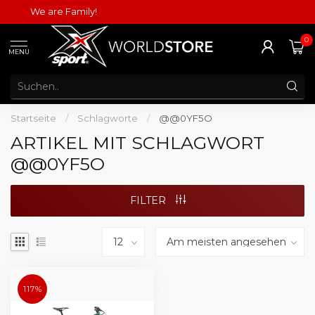
We are Family!
0
MENU
Startseite
/
Schlagworte
/
@@0YF5O
ARTIKEL MIT SCHLAGWORT
@@0YF5O
FILTER
117%