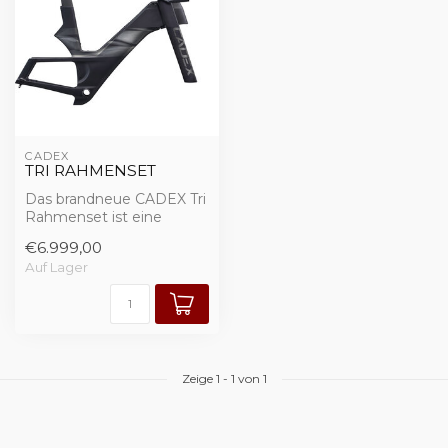
CADEX
TRI RAHMENSET
Das brandneue CADEX Tri
Rahmenset ist eine
kompromisslose
€6.999,00
Triathlonmaschine - ke...
Auf Lager
Zeige
1
-
1
von 1