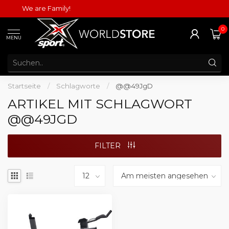
We are Family!
0
MENU
Startseite
/
Schlagworte
/
@@49JgD
ARTIKEL MIT SCHLAGWORT
@@49JGD
FILTER