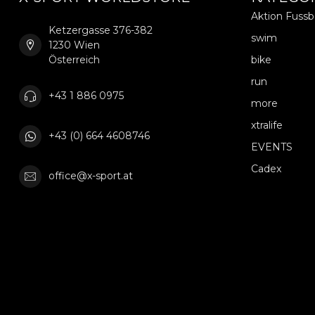
Aktion Fuss
Ketzergasse 376-382
swim
1230 Wien
Österreich
bike
run
+43 1 886 0975
more
xtralife
+43 (0) 664 4608746
EVENTS
Cadex
office@x-sport.at