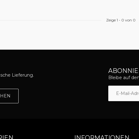
Zeige
1
-
0
von 0
ABONNIE
asche Lieferung.
Bleibe auf d
EHEN
RIEN
INFORMATIONEN