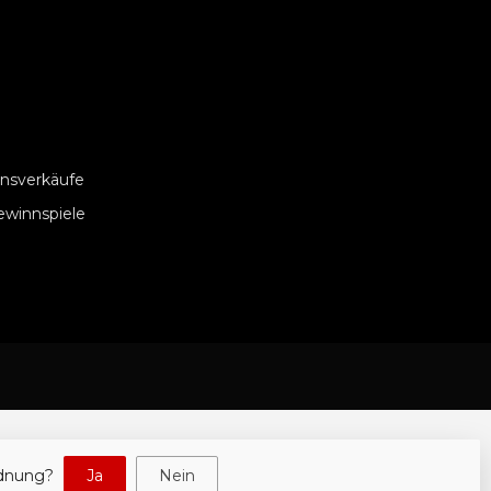
nsverkäufe
ewinnspiele
rdnung?
Ja
Nein