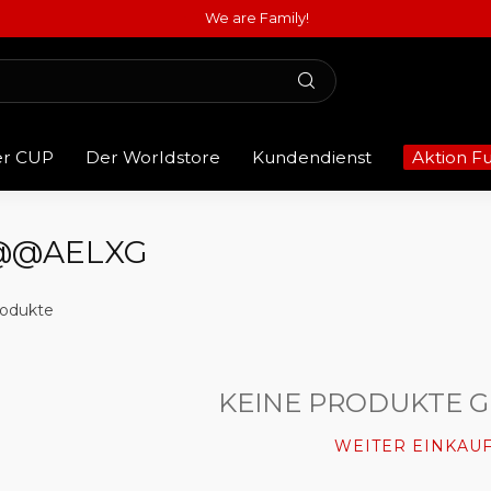
We are Family!
er CUP
Der Worldstore
Kundendienst
Aktion F
 @@AELXG
odukte
KEINE PRODUKTE 
WEITER EINKAU