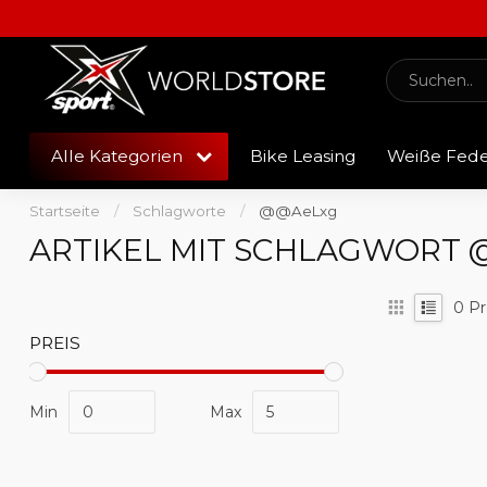
Alle Kategorien
Bike Leasing
Weiße Fed
Startseite
/
Schlagworte
/
@@AeLxg
ARTIKEL MIT SCHLAGWORT
0
Pr
PREIS
Min
Max