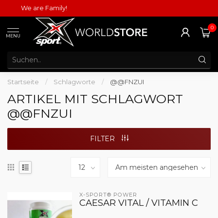
We are Family!
0
MENU
Startseite
/
Schlagworte
/
@@FNZUI
ARTIKEL MIT SCHLAGWORT
@@FNZUI
FILTER
X-SPORT® POWER
CAESAR VITAL / VITAMIN C