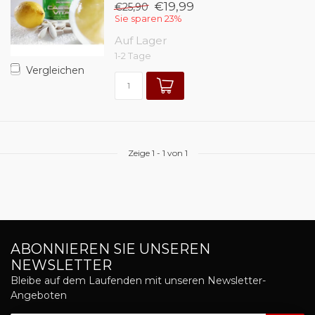
€19,99
€25,90
Sie sparen 23%
Auf Lager
1-2 Tage
Vergleichen
Zeige
1
-
1
von 1
ABONNIEREN SIE UNSEREN
NEWSLETTER
Bleibe auf dem Laufenden mit unseren Newsletter-
Angeboten