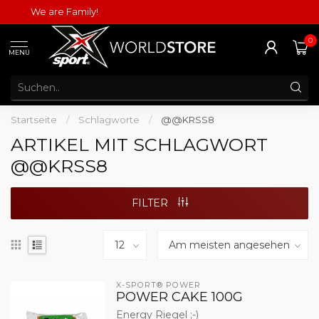
We are Family!
0
MENU
Startseite
/
Schlagworte
/
@@KRSS8
ARTIKEL MIT SCHLAGWORT
@@KRSS8
FILTER
X-SPORT® POWER
POWER CAKE 100G
Energy Riegel ;-)