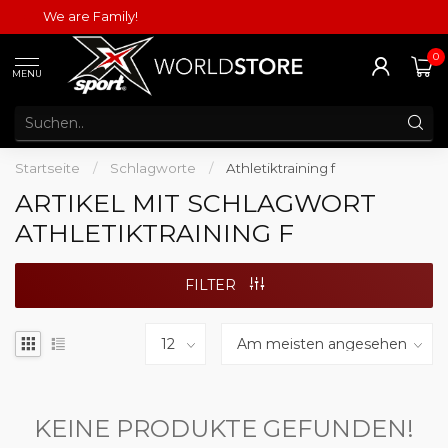
We are Family!
0
MENU
Startseite
/
Schlagworte
/
Athletiktraining f
ARTIKEL MIT SCHLAGWORT
ATHLETIKTRAINING F
FILTER
KEINE PRODUKTE GEFUNDEN!