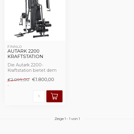
FINNLO
AUTARK 2200
KRAFTSTATION
Die Autark 2200-
Kraftstation bietet dem
ambitionierten
€1.800,00
€2.099,00
Kraftsportler alle Möglic...
-
Zeige
1
-
1
von 1