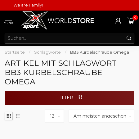
We are Family!
0
MENU
Startseite
/
Schlagworte
/
BB3 Kurbelschraube Omega
ARTIKEL MIT SCHLAGWORT
BB3 KURBELSCHRAUBE
OMEGA
FILTER