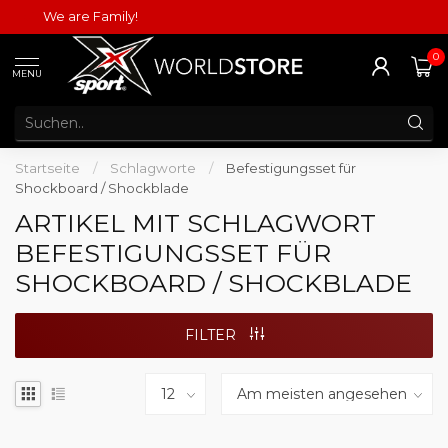
We are Family!
0
MENU
Startseite
/
Schlagworte
/
Befestigungsset für
Shockboard / Shockblade
ARTIKEL MIT SCHLAGWORT
BEFESTIGUNGSSET FÜR
SHOCKBOARD / SHOCKBLADE
FILTER