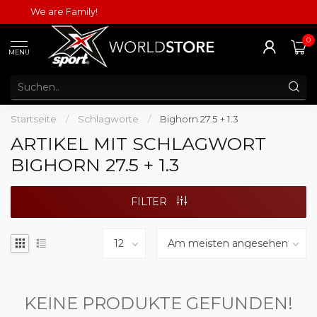
We are Family!
0
MENU
Startseite
/
Schlagworte
/
Bighorn 27.5 + 1.3
ARTIKEL MIT SCHLAGWORT
BIGHORN 27.5 + 1.3
FILTER
KEINE PRODUKTE GEFUNDEN!