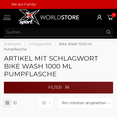
We are Family!
0
MENU
Startseite
/
Schlagworte
/
Bike Wash 1000 ml
Pumpflasche
ARTIKEL MIT SCHLAGWORT
BIKE WASH 1000 ML
PUMPFLASCHE
FILTER