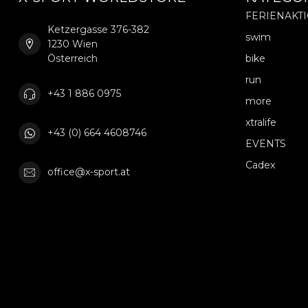
FERIENAKT
Ketzergasse 376-382
swim
1230 Wien
Österreich
bike
run
+43 1 886 0975
more
xtralife
+43 (0) 664 4608746
EVENTS
Cadex
office@x-sport.at