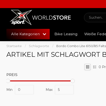
Alle Kategorien
Bike Leasing
Weiße Fed
Startseite
/
Schlagworte
/
Bordo Combo Lite 6150/85 Falts
ARTIKEL MIT SCHLAGWORT B
0
Pr
PREIS
Min
Max