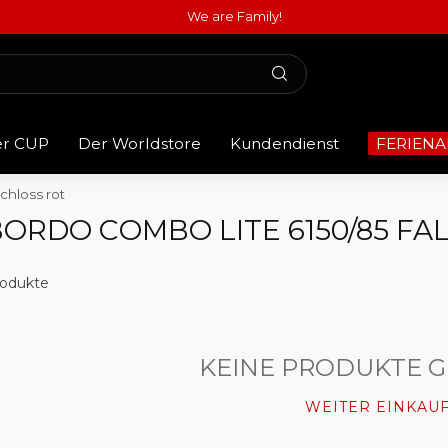
We are Family!
er CUP
Der Worldstore
Kundendienst
FERIENA
chloss rot
ORDO COMBO LITE 6150/85 FA
odukte
KEINE PRODUKTE 
WEITER EINKAU