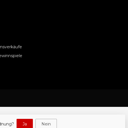
nsverkäufe
ewinnspiele
rdnung?
Ja
Nein