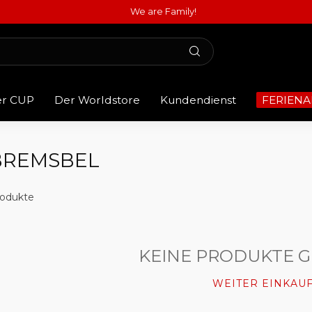
We are Family!
er CUP
Der Worldstore
Kundendienst
FERIENA
BREMSBEL
odukte
KEINE PRODUKTE 
WEITER EINKAU