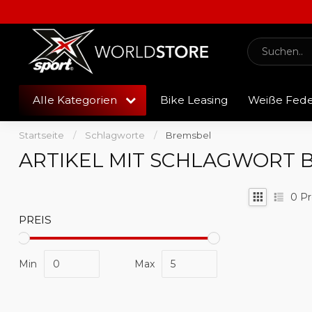
Alle Kategorien
Bike Leasing
Weiße Fed
Startseite
/
Schlagworte
/
Bremsbel
ARTIKEL MIT SCHLAGWORT 
0
Pr
PREIS
Min
Max