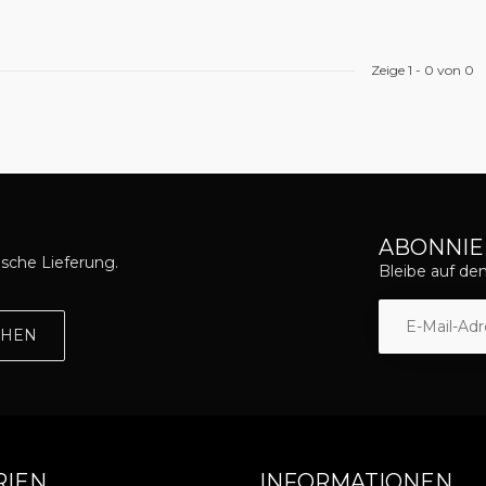
Zeige
1
-
0
von 0
ABONNIE
asche Lieferung.
Bleibe auf d
EHEN
RIEN
INFORMATIONEN