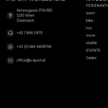
FERIENAKT
Ketzergasse 376-382
swim
1230 Wien
Österreich
bike
run
+43 1 886 0975
more
xtralife
+43 (0) 664 4608746
EVENTS
Cadex
office@x-sport.at