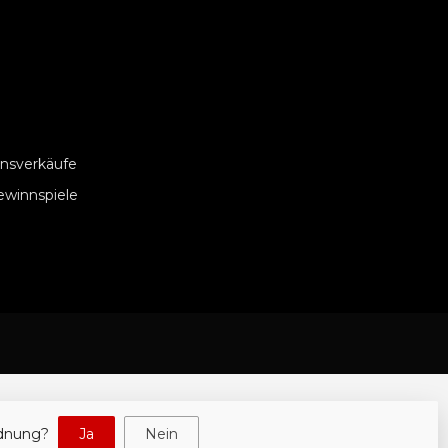
nsverkäufe
ewinnspiele
rdnung?
Ja
Nein