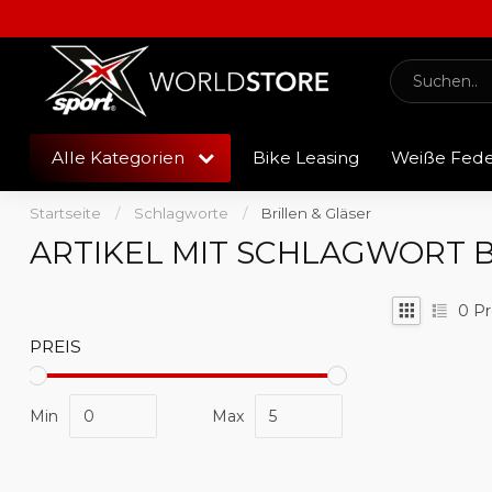
Alle Kategorien
Bike Leasing
Weiße Fed
Startseite
/
Schlagworte
/
Brillen & Gläser
ARTIKEL MIT SCHLAGWORT B
0
Pr
PREIS
Min
Max