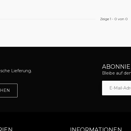
Zeige
1
-
0
von 0
ABONNIE
asche Lieferung.
Bleibe auf d
EHEN
RIEN
INFORMATIONEN