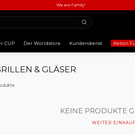
We are Family!
er CUP
Der Worldstore
Kundendienst
Aktion F
RILLEN & GLÄSER
odukte
KEINE PRODUKTE 
WEITER EINKAU