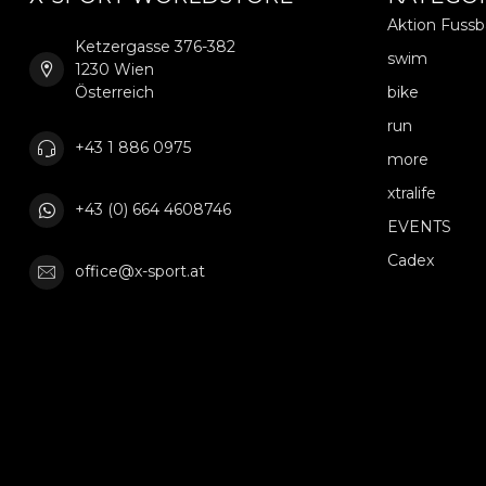
Aktion Fuss
Ketzergasse 376-382
swim
1230 Wien
Österreich
bike
run
+43 1 886 0975
more
xtralife
+43 (0) 664 4608746
EVENTS
Cadex
office@x-sport.at