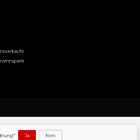
nsverkäufe
ewinnspiele
rdnung?
Ja
Nein