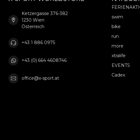
FERIENAKT
Ketzergasse 376-382
swim
1230 Wien
Österreich
bike
run
+43 1 886 0975
more
xtralife
+43 (0) 664 4608746
EVENTS
Cadex
office@x-sport.at