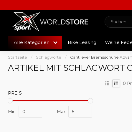
Alle Kategorien
Bike Leasing
Weiße Fed
Startseite
/
Schlagworte
/
Cantilever Bremsschuhe Advan
ARTIKEL MIT SCHLAGWORT
0
Pr
PREIS
Min
Max