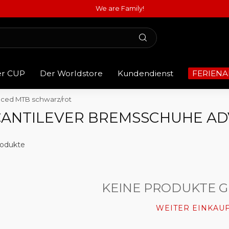
We are Family!
er CUP
Der Worldstore
Kundendienst
FERIENA
ced MTB schwarz/rot
 CANTILEVER BREMSSCHUHE A
odukte
KEINE PRODUKTE 
WEITER EINKAU