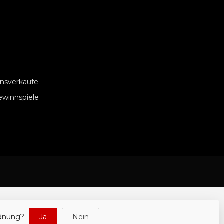
nsverkäufe
ewinnspiele
rdnung?
Ja
Nein