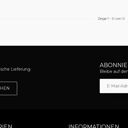
Zeige
1
-
0
von 0
ABONNIE
asche Lieferung.
Bleibe auf d
EHEN
RIEN
INFORMATIONEN