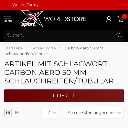
We are Family!
0
MENU
Startseite
/
Schlagworte
/
Carbon Aero 50 mm
Schlauchreifen/Tubular
ARTIKEL MIT SCHLAGWORT
CARBON AERO 50 MM
SCHLAUCHREIFEN/TUBULAR
FILTER