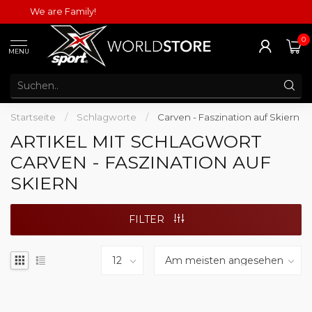
We are Family!
0
MENU
Startseite
/
Schlagworte
/
Carven - Faszination auf Skiern
ARTIKEL MIT SCHLAGWORT
CARVEN - FASZINATION AUF
SKIERN
FILTER