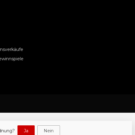
nsverkäufe
ewinnspiele
rdnung?
Ja
Nein