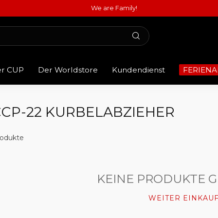
We are Family!
er CUP
Der Worldstore
Kundendienst
FERIENA
CCP-22 KURBELABZIEHER
odukte
KEINE PRODUKTE 
WEITER EINKAU