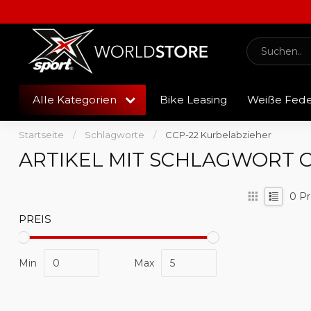
Alle Kategorien
Bike Leasing
Weiße Fed
Startseite
/
Schlagworte
/
CCP-22 Kurbelabzieher
ARTIKEL MIT SCHLAGWORT 
0
Pr
PREIS
Min
Max