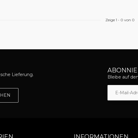
Zeige
1
-
0
von 0
ABONNIE
asche Lieferung.
Bleibe auf d
EHEN
RIEN
INFORMATIONEN