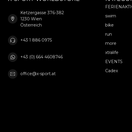
FERIENAKT
Ketzergasse 376-382
swim
1230 Wien
Österreich
bike
run
+43 1 886 0975
more
xtralife
+43 (0) 664 4608746
EVENTS
Cadex
office@x-sport.at