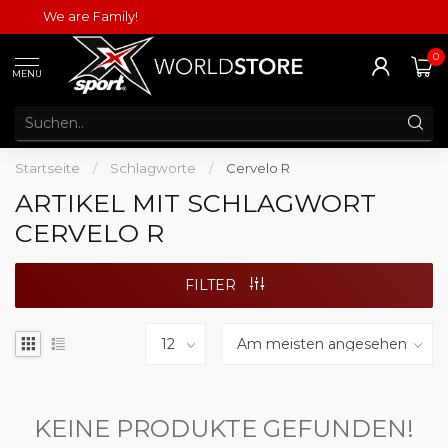
We are Family!
0
MENU
Startseite
/
Schlagworte
/
Cervelo R
ARTIKEL MIT SCHLAGWORT
CERVELO R
FILTER
KEINE PRODUKTE GEFUNDEN!