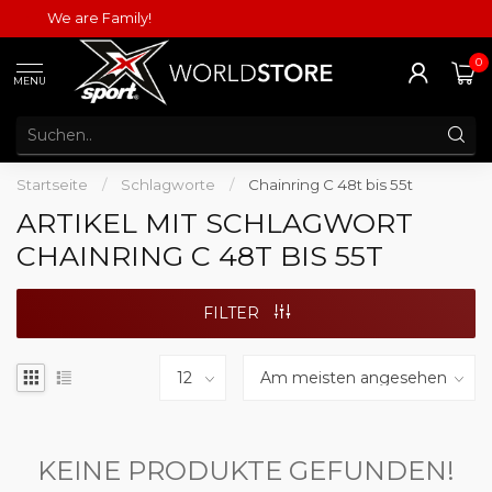
We are Family!
0
MENU
Startseite
/
Schlagworte
/
Chainring C 48t bis 55t
ARTIKEL MIT SCHLAGWORT
CHAINRING C 48T BIS 55T
FILTER
KEINE PRODUKTE GEFUNDEN!