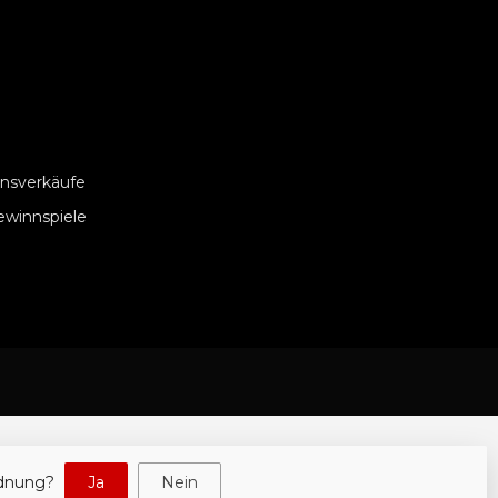
nsverkäufe
ewinnspiele
rdnung?
Ja
Nein