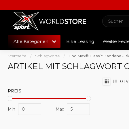
Alle Kategorien
Bike Leasing
Weiße Fed
Startseite
/
Schlagworte
/
CoolMax® Classic Bandana - Bl
ARTIKEL MIT SCHLAGWORT 
0
Pr
PREIS
Min
Max