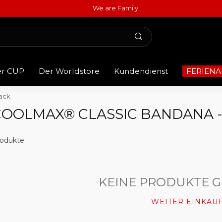
We are Family!
er CUP
Der Worldstore
Kundendienst
FERIENA
ack
COOLMAX® CLASSIC BANDANA -
odukte
KEINE PRODUKTE 
WEITER EINKAU