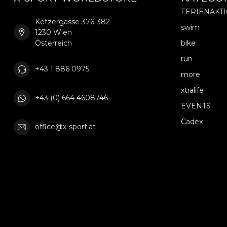
FERIENAKT
Ketzergasse 376-382
swim
1230 Wien
Österreich
bike
run
+43 1 886 0975
more
xtralife
+43 (0) 664 4608746
EVENTS
Cadex
office@x-sport.at