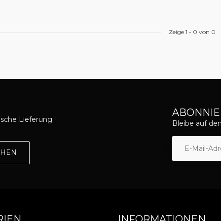
Zeige
1
-
0
von 0
ABONNIE
asche Lieferung.
Bleibe auf d
EHEN
RIEN
INFORMATIONEN