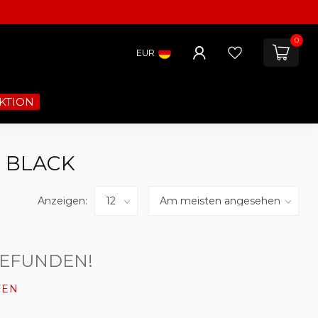
0
EUR
KTION
 BLACK
Anzeigen:
GEFUNDEN!
FEN