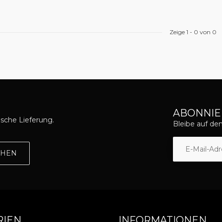
Zeige
1
-
0
von 0
ABONNIE
asche Lieferung.
Bleibe auf d
EHEN
RIEN
INFORMATIONEN