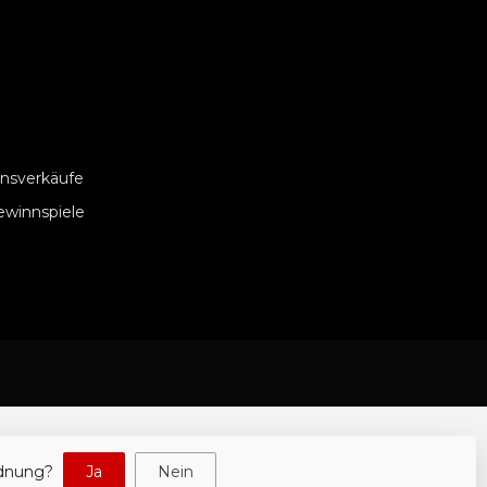
nsverkäufe
ewinnspiele
rdnung?
Ja
Nein