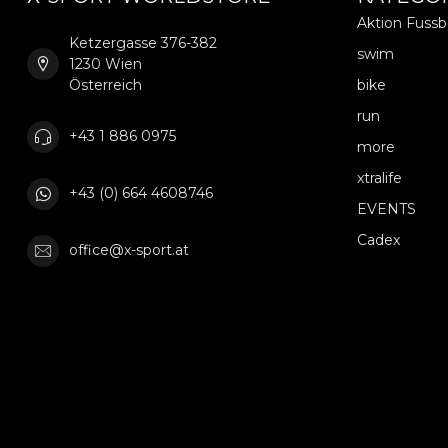
Aktion Fuss
Ketzergasse 376-382
swim
1230 Wien
Österreich
bike
run
+43 1 886 0975
more
xtralife
+43 (0) 664 4608746
EVENTS
Cadex
office@x-sport.at