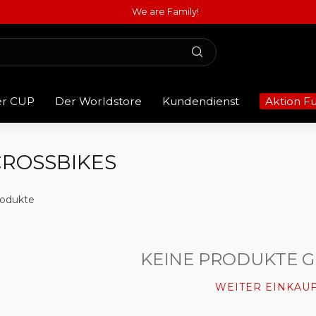
We are Family!
er CUP
Der Worldstore
Kundendienst
Aktion F
CROSSBIKES
odukte
KEINE PRODUKTE 
WEITER EINKAU