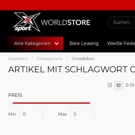
Alle Kategorien
Bike Leasing
Weiße Fed
Startseite
/
Schlagworte
/
Crossbikes
ARTIKEL MIT SCHLAGWORT 
0
Pr
PREIS
Min
Max