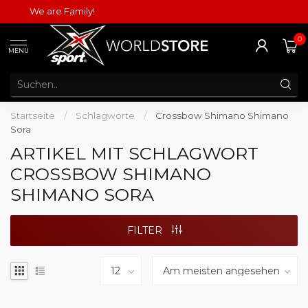
We are Family!
0
MENU
Startseite
/
Schlagworte
/
Crossbow Shimano Shimano
Sora
ARTIKEL MIT SCHLAGWORT
CROSSBOW SHIMANO
SHIMANO SORA
FILTER