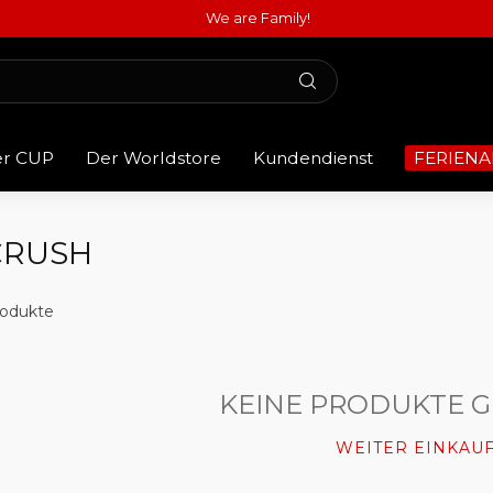
We are Family!
er CUP
Der Worldstore
Kundendienst
FERIENA
CRUSH
odukte
KEINE PRODUKTE 
WEITER EINKAU