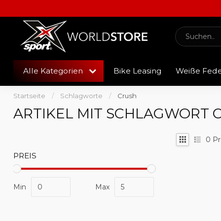
Alle Kategorien
Bike Leasing
Weiße Fed
Startseite
/
Schlagworte
/
Crush
ARTIKEL MIT SCHLAGWORT 
0
Pr
PREIS
Min
Max