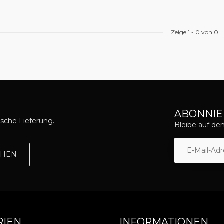
Zeige
1
-
0
von 0
ABONNIE
asche Lieferung.
Bleibe auf d
EHEN
RIEN
INFORMATIONEN