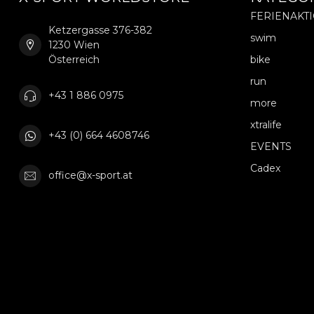
FERIENAKT
Ketzergasse 376-382
swim
1230 Wien
Österreich
bike
run
+43 1 886 0975
more
xtralife
+43 (0) 664 4608746
EVENTS
Cadex
office@x-sport.at