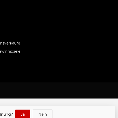
nsverkäufe
ewinnspiele
rdnung?
Ja
Nein