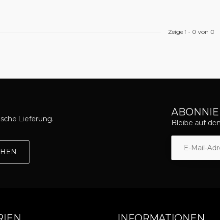
Zeige
1
-
0
von 0
ABONNIE
asche Lieferung.
Bleibe auf d
EHEN
RIEN
INFORMATIONEN