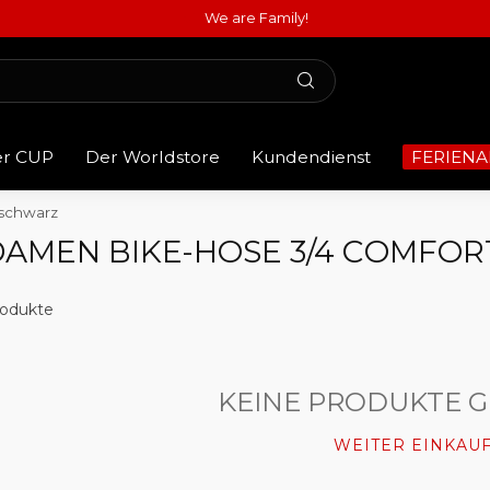
We are Family!
er CUP
Der Worldstore
Kundendienst
FERIENA
 schwarz
DAMEN BIKE-HOSE 3/4 COMFO
odukte
KEINE PRODUKTE 
WEITER EINKAU