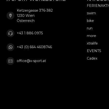
FERIENAKT
Ketzergasse 376-382
swim
1230 Wien
Österreich
bike
run
+43 1 886 0975
more
xtralife
+43 (0) 664 4608746
EVENTS
Cadex
office@x-sport.at