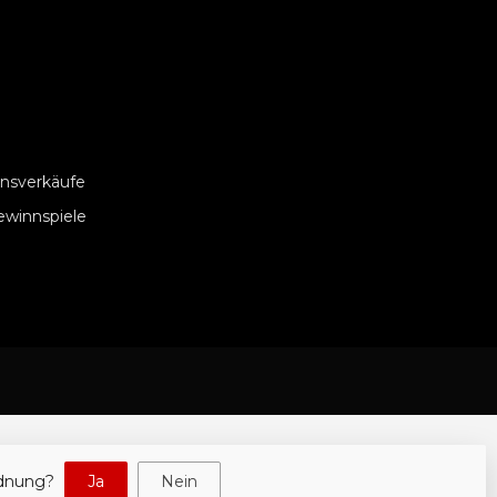
nsverkäufe
ewinnspiele
rdnung?
Ja
Nein