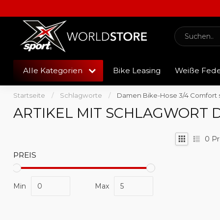
Alle Kategorien
Bike Leasing
Weiße Fed
Startseite
/
Schlagworte
/
Damen Bike-Hose 3/4 Comfort
ARTIKEL MIT SCHLAGWORT 
0
Pr
PREIS
Min
Max