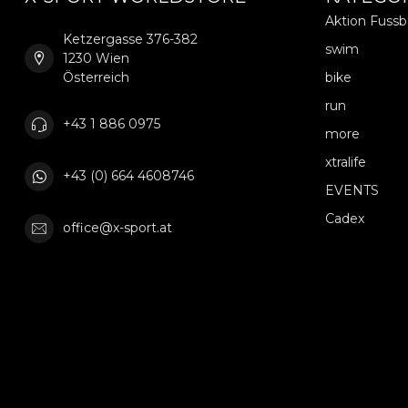
Aktion Fuss
Ketzergasse 376-382
swim
1230 Wien
Österreich
bike
run
+43 1 886 0975
more
xtralife
+43 (0) 664 4608746
EVENTS
Cadex
office@x-sport.at