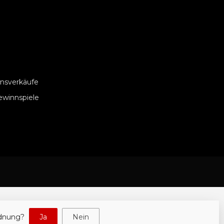
nsverkäufe
ewinnspiele
rdnung?
Ja
Nein