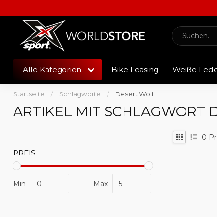
Alle Kategorien
Bike Leasing
Weiße Fed
Startseite
/
Schlagworte
/
Desert Wolf
ARTIKEL MIT SCHLAGWORT 
0
Pr
PREIS
Min
Max