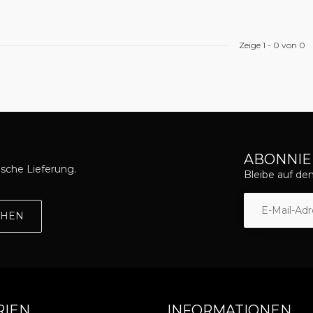
Zeige
1
-
0
von 0
ABONNIE
asche Lieferung.
Bleibe auf d
EHEN
RIEN
INFORMATIONEN