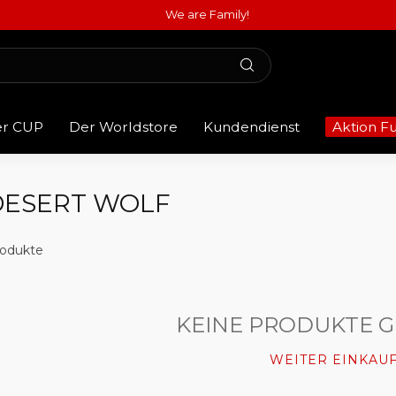
We are Family!
er CUP
Der Worldstore
Kundendienst
Aktion F
DESERT WOLF
odukte
KEINE PRODUKTE 
WEITER EINKAU