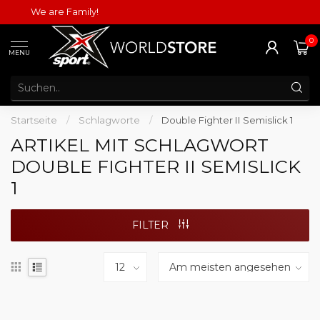
We are Family!
0
MENU
Startseite
/
Schlagworte
/
Double Fighter II Semislick 1
ARTIKEL MIT SCHLAGWORT
DOUBLE FIGHTER II SEMISLICK
1
FILTER