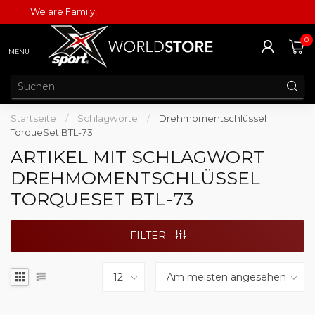
We are Family!
0
MENU
Startseite
/
Schlagworte
/
Drehmomentschlüssel
TorqueSet BTL-73
ARTIKEL MIT SCHLAGWORT
DREHMOMENTSCHLÜSSEL
TORQUESET BTL-73
FILTER