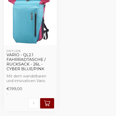
ORTLIEB
VARIO - QL2.1
FAHRRADTASCHE /
RUCKSACK - 26L -
CYBER BLUE/PINK
Mit dem wandelbaren
und innovativen Vario
musst du dir diese Frage
€199,00
nicht mehr st...
-