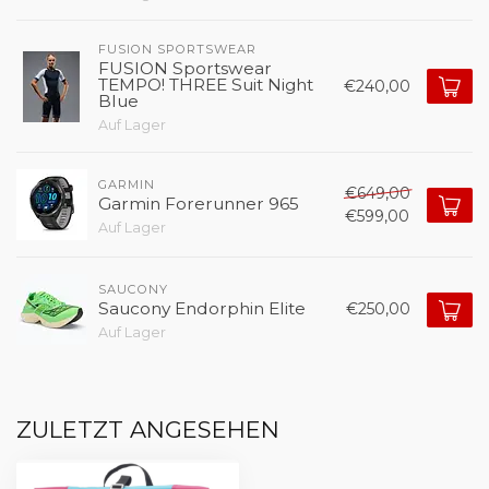
FUSION SPORTSWEAR 
FUSION Sportswear
TEMPO! THREE Suit Night
€240,00
Blue
Auf Lager
GARMIN
€649,00
Garmin Forerunner 965
€599,00
Auf Lager
SAUCONY
Saucony Endorphin Elite
€250,00
Auf Lager
ZULETZT ANGESEHEN