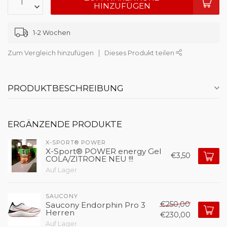
HINZUFÜGEN
1-2 Wochen
Zum Vergleich hinzufügen
Dieses Produkt teilen
PRODUKTBESCHREIBUNG
ERGÄNZENDE PRODUKTE
X-SPORT® POWER
X-Sport® POWER energy Gel
€3,50
COLA/ZITRONE NEU !!!
Auf Lager
SAUCONY
€250,00
Saucony Endorphin Pro 3
Herren
€230,00
Auf Lager