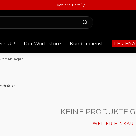
We are Family!
er CUP
Der Worldstore
Kundendienst
FERIENA
Innenlager
odukte
KEINE PRODUKTE 
WEITER EINKAU