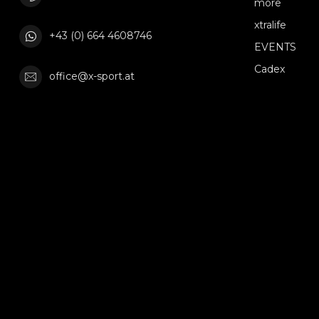
more
xtralife
+43 (0) 664 4608746
EVENTS
Cadex
office@x-sport.at