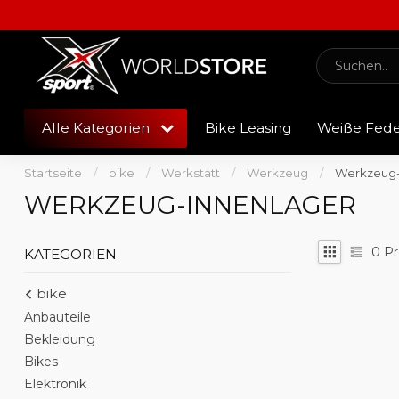
Alle Kategorien
Bike Leasing
Weiße Fed
Startseite
/
bike
/
Werkstatt
/
Werkzeug
/
Werkzeug-
WERKZEUG-INNENLAGER
0
Pr
KATEGORIEN
bike
Anbauteile
Bekleidung
Bikes
Elektronik