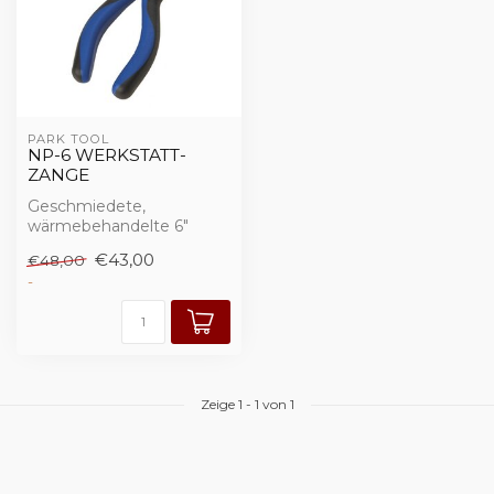
PARK TOOL
NP-6 WERKSTATT-
ZANGE
Geschmiedete,
wärmebehandelte 6"
Profiausführung aus
€43,00
€48,00
Cromoly-Stahl mit
-
integrier...
Zeige
1
-
1
von 1