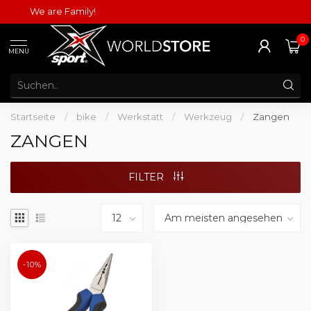
We are Family!
0
MENU
Startseite
/
bike
/
Werkstatt
/
Werkzeug
/
Zangen
ZANGEN
FILTER
-10%