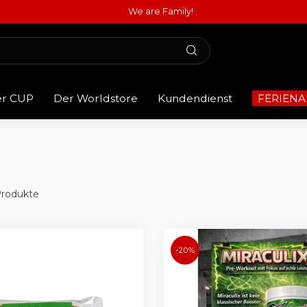
We are Family!
er CUP
Der Worldstore
Kundendienst
FERIENA
rodukte
-20%