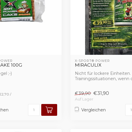
 POWER
X-SPORT® POWER
AKE 100G
MIRACULIX
el ;-)
Nicht für lockere Einheiten.
Trainingssituationen, wenn 
was ...
€31,90
€39,90
€2,70 /
Auf Lager
chen
Vergleichen