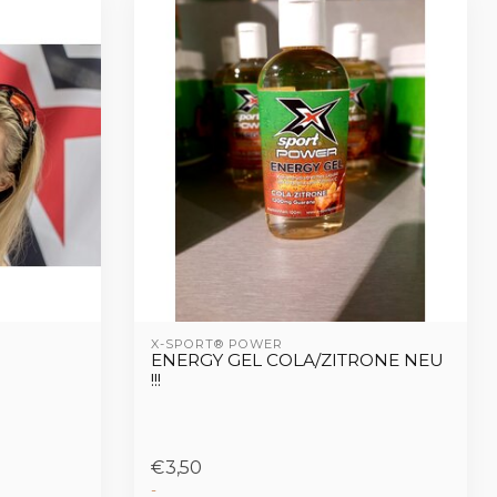
X-SPORT® POWER
ENERGY GEL COLA/ZITRONE NEU
!!!
€3,50
-