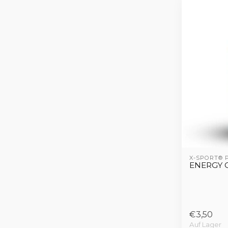
X-SPORT®
ENERGY 
€3,50
Auf Lager