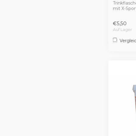
Trinkflasc
mit X-Spo
€5,50
Auf Lager
Verglei