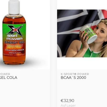
 POWER
X-SPORT® POWER
GEL COLA
BCAA`S 2000
€32,90
Auf Lager