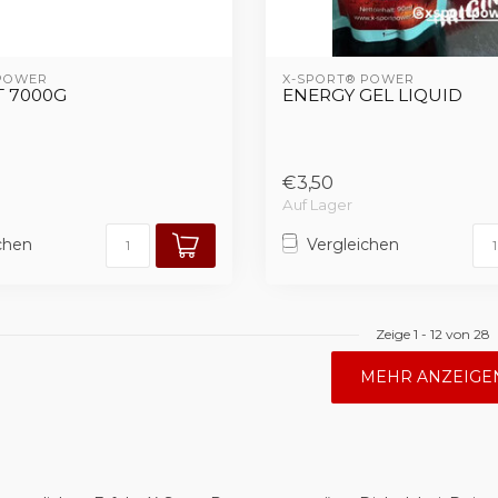
 POWER
X-SPORT® POWER
T 7000G
ENERGY GEL LIQUID
€3,50
Auf Lager
chen
Vergleichen
Zeige
1
-
12
von 28
MEHR ANZEIGE