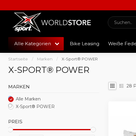
Alle Kategorien
Bike Leasing
Weiße Fed
Startseite
/
Marken
/
X-Sport® POWER
X-SPORT® POWER
28
P
MARKEN
Alle Marken
X-Sport® POWER
PREIS