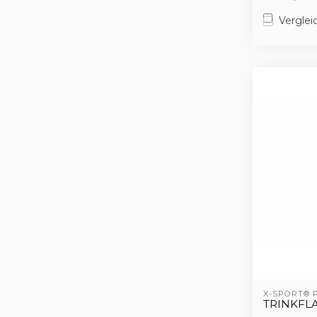
Verglei
X-SPORT®
TRINKFL