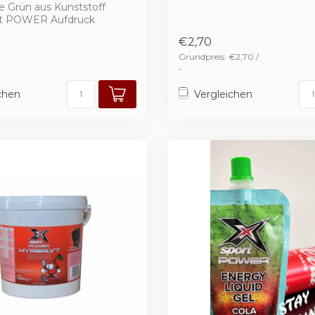
he Grün aus Kunststoff
rt POWER Aufdruck
€2,70
Grundpreis: €2,70 /
-
chen
Vergleichen