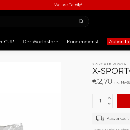
We are Family!
er CUP
Der Worldstore
Kundendienst
Aktion F
X-SPORT® POWER
X-SPORT
€2,70
Inkl. MwSt
Ausverkauft