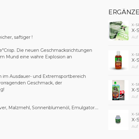
ERGÄNZ
X-
X-
her, saftiger !
Auf
Neue"Crisp. Die neuen Geschmacksrichtungen
X-
 im Mund eine wahre Explosion an
X-
Auf
n im Ausdauer- und Extremsportbereich
ervorragenden Geschmack, der
X-
g!
X-
Auf
ver, Malzmehl, Sonnenblumenöl, Emulgator....
X-
X-
Auf