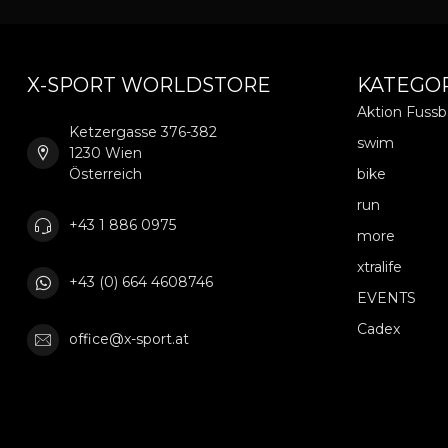
X-SPORT WORLDSTORE
KATEGO
Aktion Fuss
Ketzergasse 376-382
swim
1230 Wien
Österreich
bike
run
+43 1 886 0975
more
xtralife
+43 (0) 664 4608746
EVENTS
Cadex
office@x-sport.at