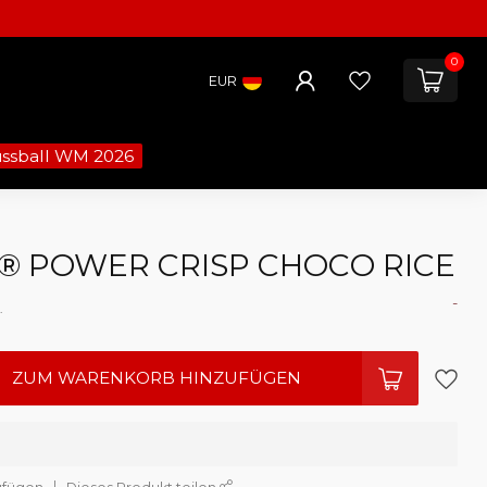
0
EUR
ussball WM 2026
® POWER CRISP CHOCO RICE
-
.
ZUM WARENKORB HINZUFÜGEN