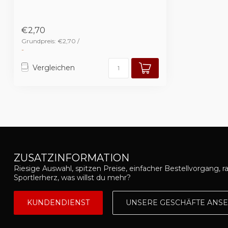
€2,70
Grundpreis: €2,70 /
-
Vergleichen
ZUSATZINFORMATION
Riesige Auswahl, spitzen Preise, einfacher Bestellvorgang, r
Sportlerherz, was willst du mehr?
KUNDENDIENST
UNSERE GESCHÄFTE ANS