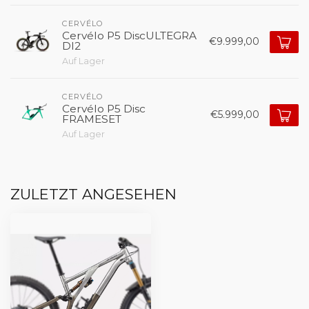
CERVÉLO
Cervélo P5 DiscULTEGRA
€9.999,00
DI2
Auf Lager
CERVÉLO
Cervélo P5 Disc
€5.999,00
FRAMESET
Auf Lager
ZULETZT ANGESEHEN