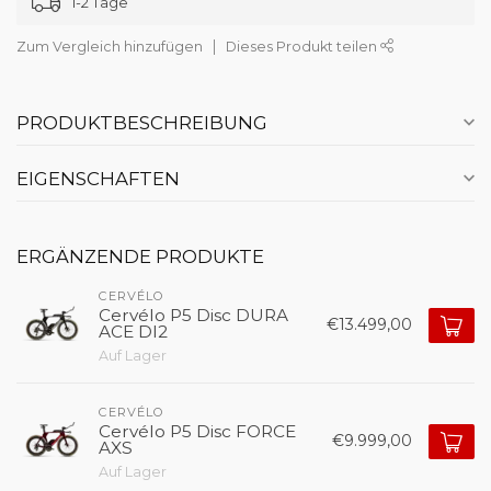
1-2 Tage
Zum Vergleich hinzufügen
Dieses Produkt teilen
PRODUKTBESCHREIBUNG
EIGENSCHAFTEN
ERGÄNZENDE PRODUKTE
CERVÉLO
Cervélo P5 Disc DURA
€13.499,00
ACE DI2
Auf Lager
CERVÉLO
Cervélo P5 Disc FORCE
€9.999,00
AXS
Auf Lager