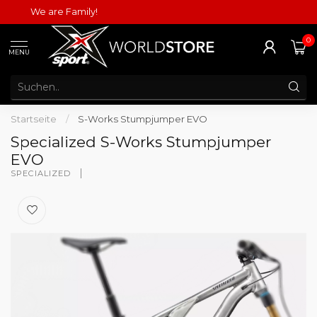
We are Family!
0
MENU
Startseite
/
S-Works Stumpjumper EVO
Specialized S-Works Stumpjumper
EVO
SPECIALIZED 