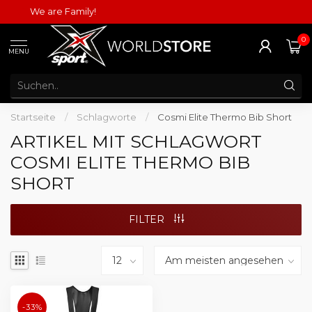
We are Family!
0
MENU
Startseite
/
Schlagworte
/
Cosmi Elite Thermo Bib Short
ARTIKEL MIT SCHLAGWORT
COSMI ELITE THERMO BIB
SHORT
FILTER
-33%