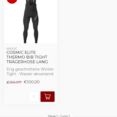
MAVIC
COSMIC ELITE
THERMO BIB TIGHT
TRÄGERHOSE LANG
Eng geschnittene Winter-
Tight - Wasser abweisend
und gut isoliert in den
€100,00
€150,00
entsche...
-
Zeige
1
-
1
von 1